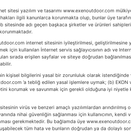
t sitesi yazılım ve tasarımı www.exenoutdoor.com mülkiyetin
hakları ilgili kanunlarca korunmakta olup, bunlar üye tarafın
 sitesinde adı geçen başkaca şirketler ve ürünleri sahiplerin
 korunmaktadır.
oor.com internet sitesinin iyileştirilmesi, geliştirilmesine
k için kullanılan İnternet servis sağlayıcısının adı ve Intern
unulan sırada erişilen sayfalar ve siteye doğrudan bağlanılmas
bilir.
kişisel bilgilerini yasal bir zorunluluk olarak istendiğinde
oor.com ’a tebliğ edilen yasal işlemlere uymak; (b) EK
yetini korumak ve savunmak için gerekli olduğuna iyi niyetle 
esinin virüs ve benzeri amaçlı yazılımlardan arındırılmış 
yanında nihai güvenliğin sağlanması için kullanıcının, kendi 
laması gerekmektedir. Bu bağlamda üye www.exenoutdoor.co
oluşabilecek tüm hata ve bunların doğrudan ya da dolaylı so