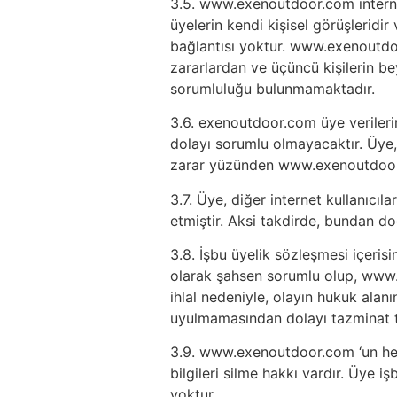
3.5. www.exenoutdoor.com internet
üyelerin kendi kişisel görüşleridi
bağlantısı yoktur. www.exenoutdoo
zararlardan ve üçüncü kişilerin be
sorumluluğu bulunmamaktadır.
3.6. exenoutdoor.com üye verilerin
dolayı sorumlu olmayacaktır. Üye,
zarar yüzünden www.exenoutdoor.
3.7. Üye, diğer internet kullanıcıl
etmiştir. Aksi takdirde, bundan d
3.8. İşbu üyelik sözleşmesi içeris
olarak şahsen sorumlu olup, www.e
ihlal nedeniyle, olayın hukuk alan
uyulmamasından dolayı tazminat t
3.9. www.exenoutdoor.com ‘un her 
bilgileri silme hakkı vardır. Üye
yoktur.