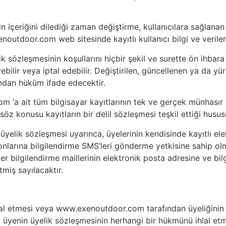
içeriğini dilediği zaman değiştirme, kullanıcılara sağlanan
tdoor.com web sitesinde kayıtlı kullanıcı bilgi ve verilerin
 sözleşmesinin koşullarını hiçbir şekil ve surette ön ihbar
ebilir veya iptal edebilir. Değiştirilen, güncellenen ya da yü
ndan hüküm ifade edecektir.
m ‘a ait tüm bilgisayar kayıtlarının tek ve gerçek münhası
söz konusu kayıtların bir delil sözleşmesi teşkil ettiği hus
yelik sözleşmesi uyarınca, üyelerinin kendisinde kayıtlı ele
fonlarına bilgilendirme SMS’leri gönderme yetkisine sahip ol
r bilgilendirme maillerinin elektronik posta adresine ve bil
miş sayılacaktır.
tal etmesi veya www.exenoutdoor.com tarafından üyeliğinin 
üyenin üyelik sözleşmesinin herhangi bir hükmünü ihlal et