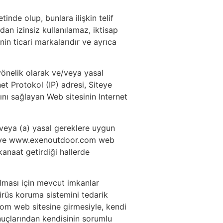
de olup, bunlara ilişkin telif
dan izinsiz kullanılamaz, iktisap
in ticari markalarıdır ve ayrıca
 yönelik olarak ve/veya yasal
et Protokol (IP) adresi, Siteye
ını sağlayan Web sitesinin Internet
 veya (a) yasal gereklere uygun
ON ve www.exenoutdoor.com web
kanaat getirdiği hallerde
olması için mevcut imkanlar
virüs koruma sistemini tedarik
m web sitesine girmesiyle, kendi
nuçlarından kendisinin sorumlu