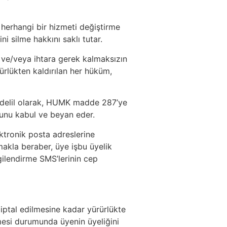
 herhangi bir hizmeti değiştirme
i silme hakkını saklı tutar.
a ve/veya ihtara gerek kalmaksızın
rürlükten kaldırılan her hüküm,
r delil olarak, HUMK madde 287’ye
usunu kabul ve beyan eder.
ktronik posta adreslerine
makla beraber, üye işbu üyelik
gilendirme SMS’lerinin cep
iptal edilmesine kadar yürürlükte
mesi durumunda üyenin üyeliğini