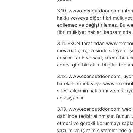
3.10. www.exenoutdoor.com interne
hakkı ve/veya diğer fikri mülkiyet 
edilemez ve değiştirilemez. Bu web
fikri mülkiyet hakları kapsamında
3.11. EKON tarafından www.exenoutd
mevzuat çerçevesinde siteye erişme
erişilen tarih ve saat, sitede bul
adresi gibi birtakım bilgiler toplana
3.12. www.exenoutdoor.com, üyenin 
hareket etmek veya www.exenoutd
sitesi ailesinin haklarını ve mülki
açıklayabilir.
3.13. www.exenoutdoor.com web sit
dahilinde tedbir alınmıştır. Bunun 
etmesi ve gerekli korunmayı sağ
yazılım ve işletim sistemlerinde 