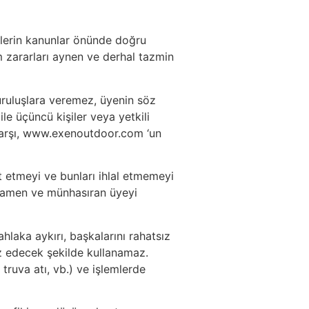
gilerin kanunlar önünde doğru
 zararları aynen ve derhal tazmin
uruluşlara veremez, üyenin söz
le üçüncü kişiler veya yetkili
 karşı, www.exenoutdoor.com ‘un
 etmeyi ve bunları ihlal etmemeyi
amamen ve münhasıran üyeyi
laka aykırı, başkalarını rahatsız
vüz edecek şekilde kullanamaz.
 truva atı, vb.) ve işlemlerde