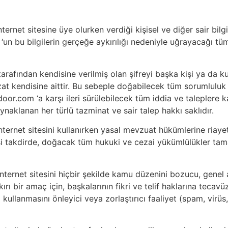
rnet sitesine üye olurken verdiği kişisel ve diğer sair bil
 bu bilgilerin gerçeğe aykırılığı nedeniyle uğrayacağı tüm
afından kendisine verilmiş olan şifreyi başka kişi ya da k
at kendisine aittir. Bu sebeple doğabilecek tüm sorumluluk i
or.com ‘a karşı ileri sürülebilecek tüm iddia ve taleplere
naklanan her türlü tazminat ve sair talep hakkı saklıdır.
rnet sitesini kullanırken yasal mevzuat hükümlerine riayet
si takdirde, doğacak tüm hukuki ve cezai yükümlülükler t
ernet sitesini hiçbir şekilde kamu düzenini bozucu, genel ah
kırı bir amaç için, başkalarının fikri ve telif haklarına teca
 kullanmasını önleyici veya zorlaştırıcı faaliyet (spam, virüs,