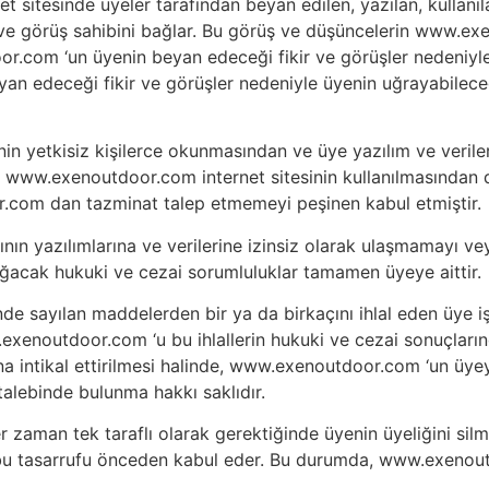
 sitesinde üyeler tarafından beyan edilen, yazılan, kullanı
r ve görüş sahibini bağlar. Bu görüş ve düşüncelerin www.exe
r.com ‘un üyenin beyan edeceği fikir ve görüşler nedeniyle
yan edeceği fikir ve görüşler nedeniyle üyenin uğrayabilece
in yetkisiz kişilerce okunmasından ve üye yazılım ve verile
 www.exenoutdoor.com internet sitesinin kullanılmasından d
com dan tazminat talep etmemeyi peşinen kabul etmiştir.
arının yazılımlarına ve verilerine izinsiz olarak ulaşmamayı 
oğacak hukuki ve cezai sorumluluklar tamamen üyeye aittir.
inde sayılan maddelerden bir ya da birkaçını ihlal eden üye i
xenoutdoor.com ‘u bu ihlallerin hukuki ve cezai sonuçlarında
ına intikal ettirilmesi halinde, www.exenoutdoor.com ‘un üye
alebinde bulunma hakkı saklıdır.
zaman tek taraflı olarak gerektiğinde üyenin üyeliğini silm
 işbu tasarrufu önceden kabul eder. Bu durumda, www.exenou